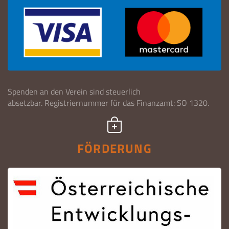
Spenden an den Verein sind steuerlich
absetzbar. Registriernummer für das Finanzamt: SO 1320.
FÖRDERUNG